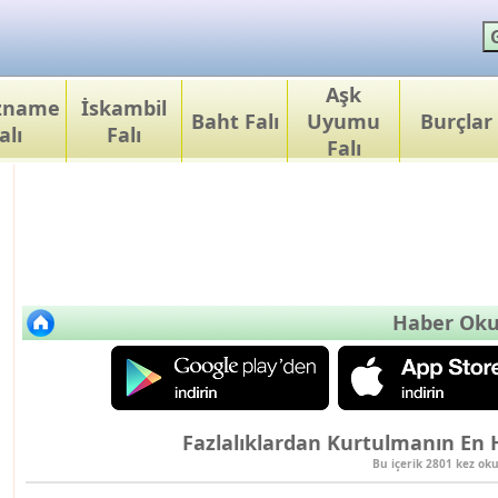
Aşk
ızname
İskambil
Baht Falı
Uyumu
Burçlar
alı
Falı
Falı
Haber Ok
Fazlalıklardan Kurtulmanın En Hı
Bu içerik 2801 kez ok