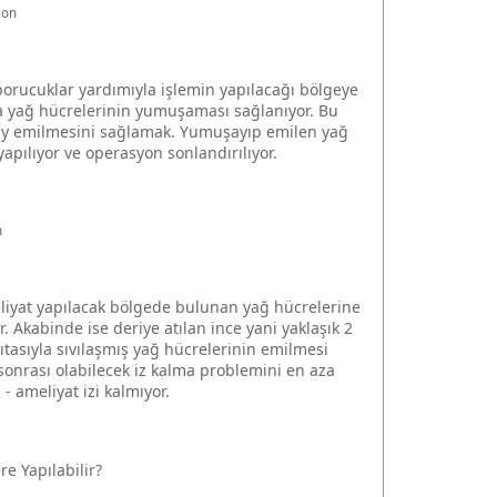
ion
 borucuklar yardımıyla işlemin yapılacağı bölgeye
yla yağ hücrelerinin yumuşaması sağlanıyor. Bu
ay emilmesini sağlamak. Yumuşayıp emilen yağ
yapılıyor ve operasyon sonlandırılıyor.
n
eliyat yapılacak bölgede bulunan yağ hücrelerine
. Akabinde ise deriye atılan ince yani yaklaşık 2
ıtasıyla sıvılaşmış yağ hücrelerinin emilmesi
t sonrası olabilecek iz kalma problemini en aza
 - ameliyat izi kalmıyor.
e Yapılabilir?