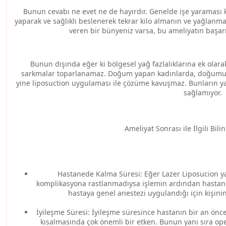
Bunun cevabı ne evet ne de hayırdır. Genelde işe yaraması k
yaparak ve sağlıklı beslenerek tekrar kilo almanın ve yağlanman
veren bir bünyeniz varsa, bu ameliyatın başa
Bunun dışında eğer ki bölgesel yağ fazlalıklarına ek olar
sarkmalar toparlanamaz. Doğum yapan kadınlarda, doğumun
yine liposuction uygulaması ile çözüme kavuşmaz. Bunların ya
sağlamıyor.
Ameliyat Sonrası ile İlgili Bil
Hastanede Kalma Süresi: Eğer Lazer Liposucion y
komplikasyona rastlanmadıysa işlemin ardından hastaned
hastaya genel anestezi uygulandığı için kişini
İyileşme Süresi: İyileşme süresince hastanın bir an önc
kısalmasında çok önemli bir etken. Bunun yanı sıra op