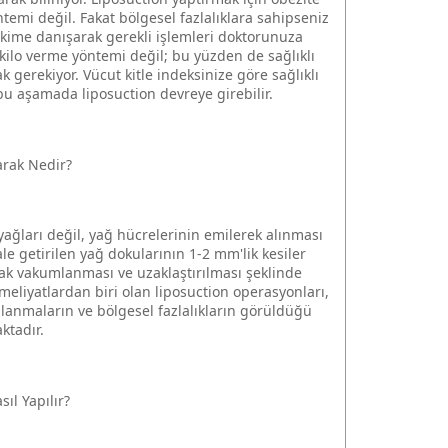
temi değil. Fakat bölgesel fazlalıklara sahipseniz
ekime danışarak gerekli işlemleri doktorunuza
r kilo verme yöntemi değil; bu yüzden de sağlıklı
k gerekiyor. Vücut kitle indeksinize göre sağlıklı
 bu aşamada liposuction devreye girebilir.
arak Nedir?
yağları değil, yağ hücrelerinin emilerek alınması
le getirilen yağ dokularının 1-2 mm'lik kesiler
rak vakumlanması ve uzaklaştırılması şeklinde
eliyatlardan biri olan liposuction operasyonları,
ağlanmaların ve bölgesel fazlalıkların görüldüğü
ktadır.
ıl Yapılır?