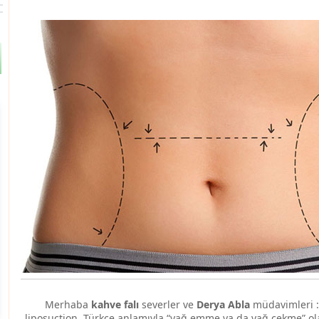
Merhaba
kahve falı
severler ve
Derya Abla
müdavimleri :)
liposuction, Türkçe anlamıyla “yağ emme ya da yağ çekme” olar