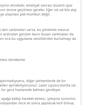
işinin elindedir. Ameliyat sonrası düzenli spor
ın önüne geçilmesi gerekir. Eğer sık sık kilo alıp
rıya ulaşması pek mümkün değil.
ak deri sarkmaları varsa, bu yöntemle mevcut
 ardından görülen karın duvarı sarkmaları da
nı sıra bu uygulama selülitlerden kurtulmayı da
inmesi Gerekenler
aptırmadıysanız, diğer yöntemlerde de bir
en ayırlabiliyorsunuz. Lazer Liposuciton’da ise
n bir gece hastanede kalması gerekiyor.
e ayağa kalkıp hareket etmesi, iyileşme süresinin
erasyondan önce ve sonra yapılacak lenf drenaj