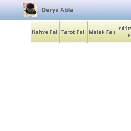
Derya Abla
Yıld
Kahve Falı
Tarot Falı
Melek Falı
F