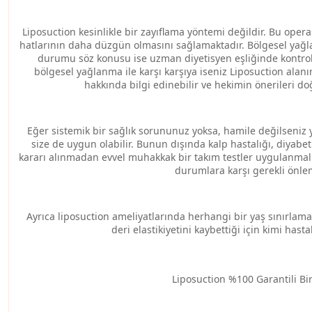
Liposuction kesinlikle bir zayıflama yöntemi değildir. Bu ope
hatlarının daha düzgün olmasını sağlamaktadır. Bölgesel yağla
durumu söz konusu ise uzman diyetisyen eşliğinde kontrol
bölgesel yağlanma ile karşı karşıya iseniz Liposuction ala
hakkında bilgi edinebilir ve hekimin önerileri do
Eğer sistemik bir sağlık sorununuz yoksa, hamile değilseni
size de uygun olabilir.
Bunun dışında kalp hastalığı, diyabet
kararı alınmadan evvel muhakkak bir takım testler uygulanmalı, 
durumlara karşı gerekli önlem
Ayrıca liposuction ameliyatlarında herhangi bir yaş sınırlam
deri elastikiyetini kaybettiği için kimi has
Liposuction %100 Garantili Bi