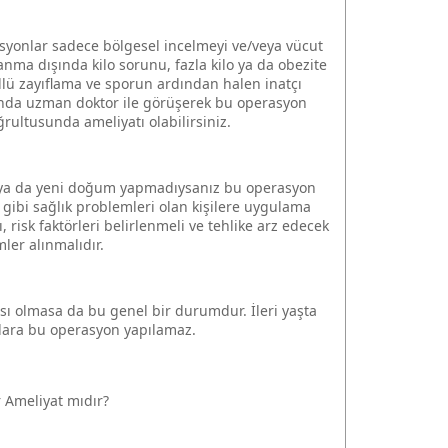
rasyonlar sadece bölgesel incelmeyi ve/veya vücut
nma dışında kilo sorunu, fazla kilo ya da obezite
lü zayıflama ve sporun ardından halen inatçı
nında uzman doktor ile görüşerek bu operasyon
ğrultusunda ameliyatı olabilirsiniz.
z ya da yeni doğum yapmadıysanız bu operasyon
 gibi sağlık problemleri olan kişilere uygulama
risk faktörleri belirlenmeli ve tehlike arz edecek
ler alınmalıdır.
ası olmasa da bu genel bir durumdur. İleri yaşta
talara bu operasyon yapılamaz.
r Ameliyat mıdır?