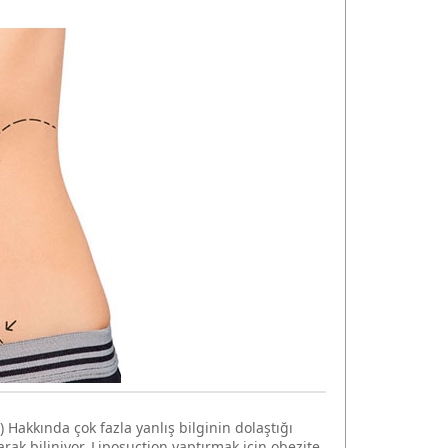
 Hakkında çok fazla yanlış bilginin dolaştığı
ak biliniyor. Liposuction yaptırmak için obezite