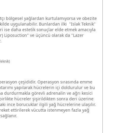
tçı bölgesel yağlardan kurtulamıyorsa ve obezite
kilde uygulanabilir. Bunlardan ilki "Islak Teknik"
eri ise daha estetik sonuçlar elde etmek amacıyla
er) Liposuction" ve üçüncü olarak da "Lazer
.
Teknik)
 operasyon çeşididir. Operasyon sırasında emme
ktarımı yapılarak hücrelerin içi doldurulur ve bu
a durdurmakla görevli adrenalin ve ağrı kesici
birlikte hücreler şişirildikten sonra deri üzerine
i ince borucuklar ilgili yağ hücrelerine ulaşılır.
eket ettirilerek vücutta istenmeyen fazla yağ
sağlanır.