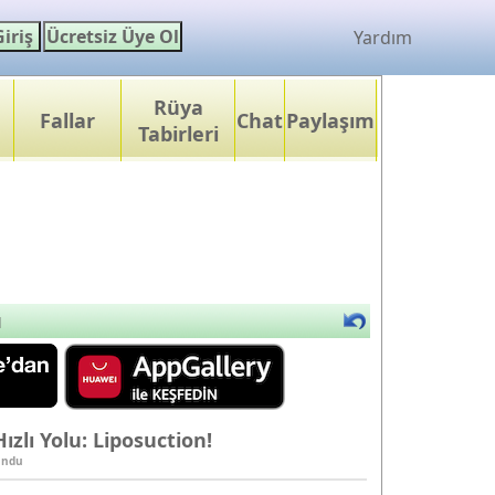
Yardım
Rüya
Fallar
Chat
Paylaşım
Tabirleri
u
zlı Yolu: Liposuction!
undu