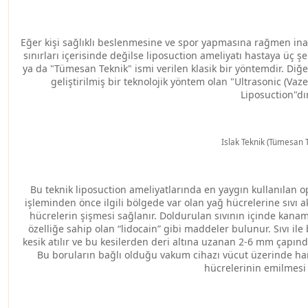
Eğer kişi sağlıklı beslenmesine ve spor yapmasına rağmen ina
sınırları içerisinde değilse liposuction ameliyatı hastaya üç şe
ya da "Tümesan Teknik" ismi verilen klasik bir yöntemdir. Diğ
geliştirilmiş bir teknolojik yöntem olan "Ultrasonic (Vaz
Liposuction"dır
Islak Teknik (Tümesan 
Bu teknik liposuction ameliyatlarında en yaygın kullanılan
işleminden önce ilgili bölgede var olan yağ hücrelerine sıvı a
hücrelerin şişmesi sağlanır.
Doldurulan sıvının içinde kanam
özelliğe sahip olan “lidocain” gibi maddeler bulunur. Sıvı ile 
kesik atılır ve bu kesilerden deri altına uzanan 2-6 mm çapındak
Bu boruların bağlı olduğu vakum cihazı vücut üzerinde har
hücrelerinin emilmesi 