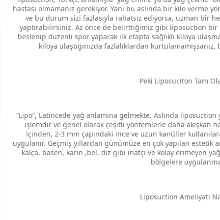
hastası olmamanız gerekiyor. Yani bu aslında bir kilo verme yön
ve bu durum sizi fazlasıyla rahatsız ediyorsa, uzman bir h
yaptırabilirsiniz. Az önce de belirttiğimiz gibi liposuction bi
beslenip düzenli spor yaparak ilk etapta sağlıklı kiloya ulaşma
kiloya ulaştığınızda fazlalıklardan kurtulamamışsanız,
Peki Liposuciton Tam Ol
“Lipo”, Latincede yağ anlamına gelmekte. Aslında liposuction 
işlemdir ve
genel olarak çeşitli yöntemlerle daha akışkan ha
içinden, 2-3 mm çapındaki ince ve uzun kanüller kullanıla
uygulanır.
Geçmiş yıllardan günümüze en çok yapılan estetik am
kalça, basen, karın ,bel, diz gibi inatçı ve kolay erimeyen y
bölgelere uygulanma
Liposuction Ameliyatı Nas