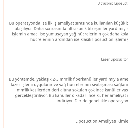
Ultrasonic Liposuct
Bu operasyonda ise ilk iş ameliyat sırasında kullanılan küçük
ulaşılıyor. Daha sonrasında ultrasonik titreşimler yardımı
işlemin amacı ise yumuşayan yağ hücrelerinin çok daha kol
hücrelerinin ardından ise klasik liposuction işlemi 
Lazer Liposucito
Bu yöntemde, yaklaşık 2-3 mm’lik fiberkanüller yardımıyla am
lazer işlemi uygulanır ve yağ hücrelerinin sıvılaşması sağlanır
mm’lik kesilerden deri altına sokulan çok ince kanüller vas
gerçekleştiriliyor. Bu kanüller o kadar ince ki, her ameliya
indiriyor. Deride genellikle operasyon
Liposuction Ameliyatı Kimler