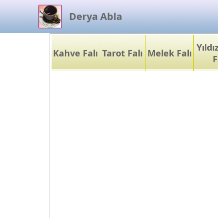
Derya Abla
Yıld
Kahve Falı
Tarot Falı
Melek Falı
F