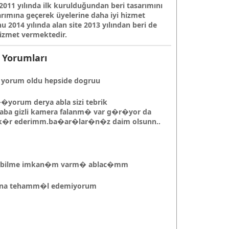
011 yılında ilk kurulduğundan beri tasarımını
arımına geçerek üyelerine daha iyi hizmet
 2014 yılında alan site 2013 yılından beri de
hizmet vermektedir.
Yorumları
un yorum oldu hepside dogruu
�yorum derya abla sizi tebrik
ba gizli kamera falanm� var g�r�yor da
k�r ederimm.ba�ar�lar�n�z daim olsunn..
alabilme imkan�m varm� ablac�mm
s�na tehamm�l edemiyorum