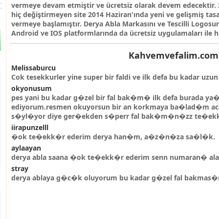
vermeye devam etmiştir ve ücretsiz olarak devem edecektir. 2
hiç değiştirmeyen site 2014 Haziran'ında yeni ve gelişmiş tas
vermeye başlamıştır. Derya Abla Markasını ve Tescilli Logosunu
Android ve IOS platformlarında da ücretsiz uygulamaları ile 
Kahvemvefalim.com 
Melissaburcu
Cok tesekkurler yine super bir faldi ve ilk defa bu kadar uz
okyonusum
pes yani bu kadar g�zel bir fal bak�m� ilk defa burada ya�
ediyorum.resmen okuyorsun bir an korkmaya ba�lad�m aca
s�yl�yor diye ger�ekden s�perr fal bak�m�n�zz te�ek
iirapunzelll
�ok te�ekk�r ederim derya han�m, a�z�n�za sa�l�k.
aylaayan
derya abla saana �ok te�ekk�r ederim senn numaran� 
stray
derya ablaya g�c�k oluyorum bu kadar g�zel fal bakma