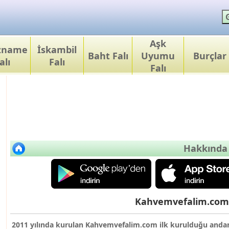
Aşk
ızname
İskambil
Baht Falı
Uyumu
Burçlar
alı
Falı
Falı
Hakkında
Kahvemvefalim.com
2011 yılında kurulan Kahvemvefalim.com ilk kurulduğu andan 