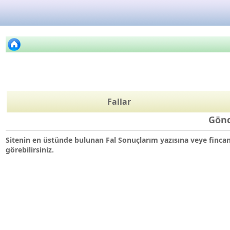
Fallar
Gönd
Sitenin en üstünde bulunan Fal Sonuçlarım yazısına veye fincan f
görebilirsiniz.