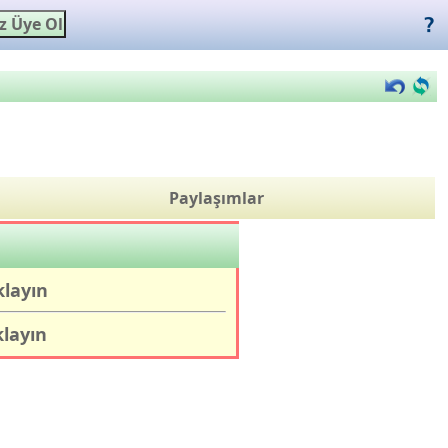
Paylaşımlar
klayın
klayın