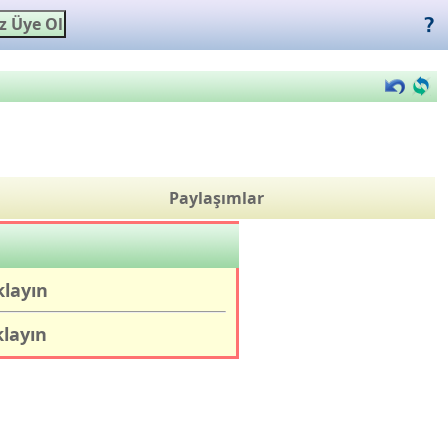
Paylaşımlar
klayın
klayın