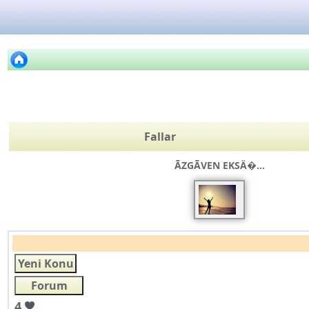
Fallar
ÃZGÃVEN EKSÄ�...
4