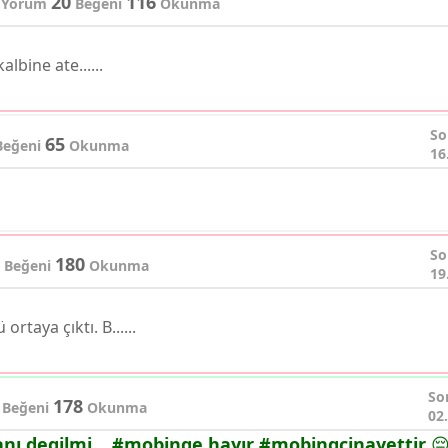
20
116
Yorum
Beğeni
Okunma
lbine ate......
So
65
eğeni
Okunma
16
So
180
Beğeni
Okunma
19
taya çıktı. B......
So
178
Beğeni
Okunma
02
 degilmi... #mobinge hayır #mobingcinayettir 😔.