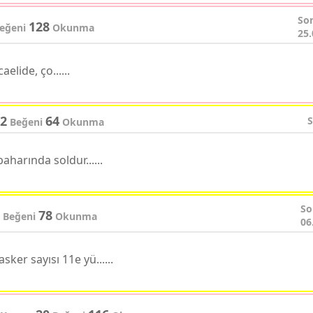
So
128
eğeni
Okunma
25.
aelide, ço......
2
64
S
Beğeni
Okunma
aharında soldur......
So
78
Beğeni
Okunma
06
sker sayısı 11e yü......