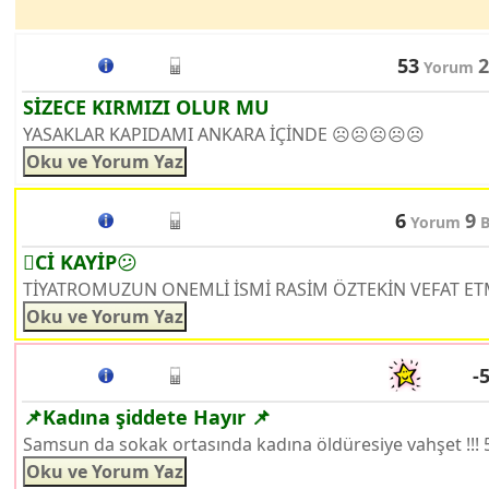
53
2
Yorum
SİZECE KIRMIZI OLUR MU
YASAKLAR KAPIDAMI ANKARA İÇİNDE ☹️☹️☹️☹️☹️
6
9
Yorum
B
󞅚Cİ KAYİP😕
TİYATROMUZUN ONEMLİ İSMİ RASİM ÖZTEKİN VEFAT ETMİST
-
📌Kadına şiddete Hayır 📌
Samsun da sokak ortasında kadına öldüresiye vahşet !!! 5