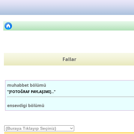
Fallar
muhabbet bölümü
"[FOTOĞRAF PAYLAŞIMI]..."
ensevdigi bölümü
"Miray xBlok3🤍 Değiştiremezsin yazıl..."