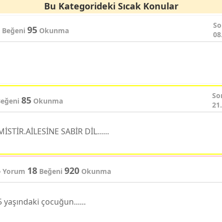
Bu Kategorideki Sıcak Konular
So
95
Beğeni
Okunma
08
So
85
eğeni
Okunma
21
İR.AİLESİNE SABİR DİL......
5
18
920
Yorum
Beğeni
Okunma
 yaşındaki çocuğun......