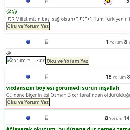
5
😔😥
🇹🇷Milletimizin başı sağ olsun 🇹🇷🇹🇷 Tüm Türkiyenin ka
1
8
Yorum
B
😭
18
8
Yorum
vicdansızın böylesi görümedi sürün inşallah
Güldane Biçer in eşi Osman Biçer tarafından öldürüldüğü or
8
14
Yorum
Ağlayarak okudum, bu düzene dur demek zamanı