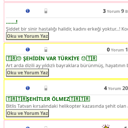
3
9
Yorum
B
.......!
Şiddet bir sinir hastalığı halidir, kadını erkeği yoktur...! Koc
0
1
Yorum
🇹🇷😓 ŞEHİDİN VAR TÜRKİYE 😓🇹🇷
Art arda dizili ay yıldızlı bayraklara bürünmüş, hayatının b
4
20
Yorum
🇹🇷🇹🇷ŞEHİTLER ÖLMEZ🇹🇷🇹🇷
Bitlis Tatvan kırsalındaki helikopter kazasında şehit olan a