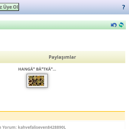
Paylaşımlar
HANGÄ° BÄ°TKÄ°...
n Yorum: kahvefaliseven8428890L