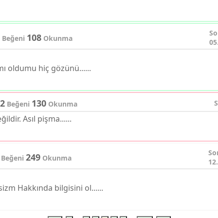
So
108
Beğeni
Okunma
05
ı oldumu hiç gözünü......
2
130
S
Beğeni
Okunma
dir. Asıl pişma......
So
249
Beğeni
Okunma
12
zm Hakkında bilgisini ol......