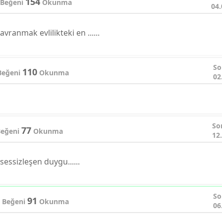
154
Beğeni
Okunma
04.
vranmak evlilikteki en ......
So
110
eğeni
Okunma
02
So
77
eğeni
Okunma
12
 sessizleşen duygu......
So
91
Beğeni
Okunma
06