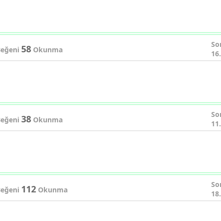
So
58
eğeni
Okunma
16
So
38
eğeni
Okunma
11
So
112
eğeni
Okunma
18