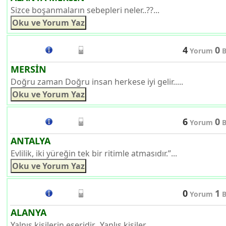
Sizce boşanmaların sebepleri neler..??...
4
0
Yorum
B
MERSİN
Doğru zaman Doğru insan herkese iyi gelir.....
6
0
Yorum
B
ANTALYA
Evlilik, iki yüreğin tek bir ritimle atmasıdır.”...
0
1
Yorum
B
ALANYA
Yalnış kişilerin eseridir.. Yanlış kişiler.....