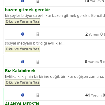
10
3
Yorum
bazen gitmek gerekir
birşeyler bitiyorsa evlilikte bazen gitmek gerekir. Bencil da
2
0
Yorum
B
sosyal medyanı bitirdiği evlilikler...
0
3
Yorum
B
Biz Kalabilmek
Evlilik, iki kişinin birbirine değil; birlikte değişen zamana,
41
0
Yorum
ALANYA MERSİN