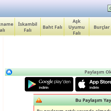
Aşk
ızname
İskambil
Baht Falı
Uyumu
Burçlar
alı
Falı
Falı
Paylaşım O
Bu Paylaşım Yay