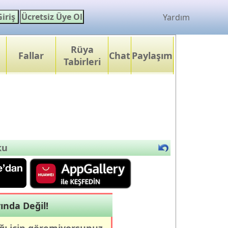
Yardım
Rüya
Fallar
Chat
Paylaşım
Tabirleri
ku
ında Değil!