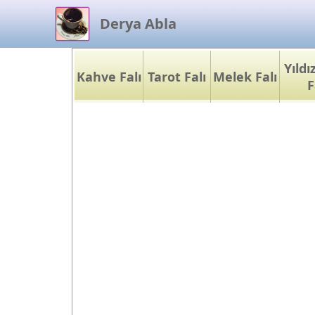
Derya Abla
Yıld
Kahve Falı
Tarot Falı
Melek Falı
F