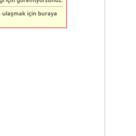
ğı için göremiyorsunuz.
e ulaşmak için
buraya