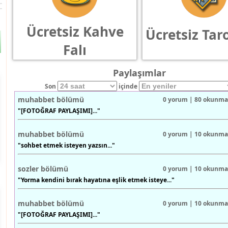
Ücretsiz Kahve
Ücretsiz Taro
Falı
Paylaşımlar
Son
içinde
muhabbet bölümü
0 yorum | 80 okunma
"[FOTOĞRAF PAYLAŞIMI]..."
muhabbet bölümü
0 yorum | 10 okunma
"sohbet etmek isteyen yazsın..."
sozler bölümü
0 yorum | 10 okunma
"Yorma kendini bırak hayatına eşlik etmek isteye..."
muhabbet bölümü
0 yorum | 10 okunma
"[FOTOĞRAF PAYLAŞIMI]..."