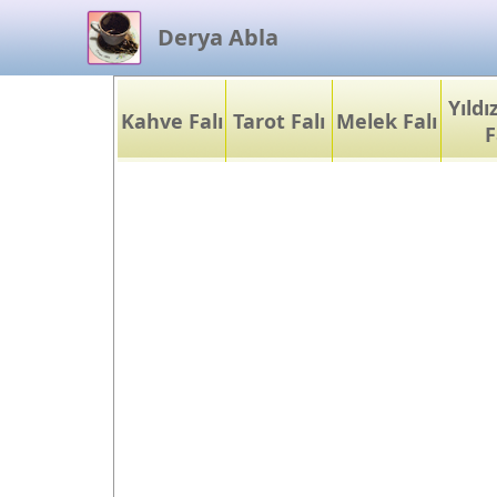
Derya Abla
Yıld
Kahve Falı
Tarot Falı
Melek Falı
F