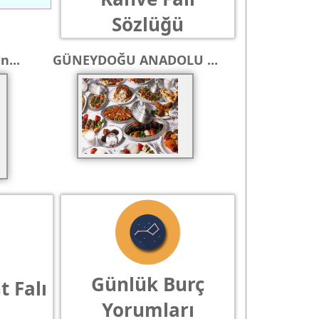
 | 1 beğeni
Sözlüğü
n...
GÜNEYDOĞU ANADOLU ...
 | 6 beğeni
 | 2 beğeni
 | 0 beğeni
Günlük Burç
t Falı
Yorumları