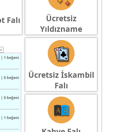
Ücretsiz
t Falı
Yıldızname
 | 1 beğeni
Ücretsiz İskambil
 | 0 beğeni
Falı
 | 0 beğeni
 | 1 beğeni
Kahve Falı