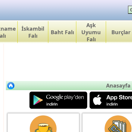
Aşk
ızname
İskambil
Baht Falı
Uyumu
Burçlar
alı
Falı
Falı
Anasayfa